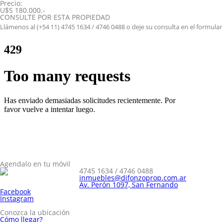
Precio:
U$S 180.000.-
CONSULTE POR ESTA PROPIEDAD
Llámenos al (+54 11) 4745 1634 / 4746 0488 o deje su consulta en el formular
Agendalo en tu móvil
4745 1634 / 4746 0488
inmuebles@difonzoprop.com.ar
Av. Perón 1097, San Fernando
Facebook
Instagram
Conozca la ubicación
Cómo llegar?