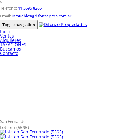
>
Teléfono:
11 3695 8266
Email:
inmuebles@difonzoprop.com.ar
Toggle navigation
Inicio
Ventas
Alquileres
TASACIONES
Buscamos
Contacto
San Fernando
Lote en (5595)