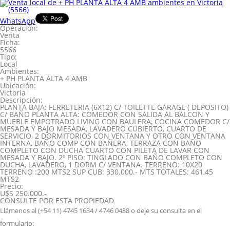
WhatsApp
Operación:
Venta
Ficha:
5566
Tipo:
Local
Ambientes:
+ PH PLANTA ALTA 4 AMB
Ubicación:
Victoria
Descripción:
PLANTA BAJA: FERRETERIA (6X12) C/ TOILETTE GARAGE ( DEPOSITO)
C/ BAÑO PLANTA ALTA: COMEDOR CON SALIDA AL BALCON Y
MUEBLE EMPOTRADO LIVING CON BAULERA, COCINA COMEDOR C/
MESADA Y BAJO MESADA, LAVADERO CUBIERTO, CUARTO DE
SERVICIO, 2 DORMITORIOS CON VENTANA Y OTRO CON VENTANA
INTERNA, BAÑO COMP CON BAÑERA, TERRAZA CON BAÑO
COMPLETO CON DUCHA CUARTO CON PILETA DE LAVAR CON
MESADA Y BAJO. 2º PISO: TINGLADO CON BAÑO COMPLETO CON
DUCHA, LAVADERO, 1 DORM C/ VENTANA. TERRENO: 10X20
TERRENO :200 MTS2 SUP CUB: 330.000.- MTS TOTALES: 461,45
MTS2
Precio:
U$S 250.000.-
CONSULTE POR ESTA PROPIEDAD
Llámenos al (+54 11) 4745 1634 / 4746 0488 o deje su consulta en el
formulario: