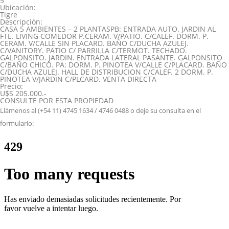
5
Ubicación:
Tigre
Descripción:
CASA 5 AMBIENTES – 2 PLANTASPB: ENTRADA AUTO. JARDIN AL
FTE. LIVING COMEDOR P.CERAM. V/PATIO. C/CALEF. DORM. P.
CERAM. V/CALLE SIN PLACARD. BAÑO C/DUCHA AZULEJ.
C/VANITORY. PATIO C/ PARRILLA C/TERMOT. TECHADO.
GALPONSITO. JARDIN. ENTRADA LATERAL PASANTE. GALPONSITO
C/BAÑO CHICO. PA: DORM. P. PINOTEA V/CALLE C/PLACARD. BAÑO
C/DUCHA AZULEJ. HALL DE DISTRIBUCION C/CALEF. 2 DORM. P.
PINOTEA V/JARDIN C/PLCARD. VENTA DIRECTA
Precio:
U$S 205.000.-
CONSULTE POR ESTA PROPIEDAD
Llámenos al (+54 11) 4745 1634 / 4746 0488 o deje su consulta en el
formulario: